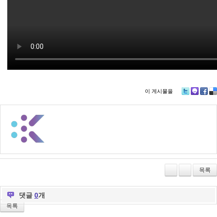
이 게시물을
Tw
M
Fa
De
itte
e2
ce
lici
r
da
bo
ou
y
ok
s
목록
댓글
0
개
목록