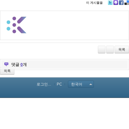
이 게시물을
Tw
M
Fa
De
itte
e2
ce
lici
r
da
bo
ou
y
ok
s
목록
댓글
0
개
목록
로그인...
PC
한국어