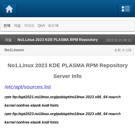
전체
개발
가이드
QnA
피드백
개발
No1.Linux 2023 KDE PLASMA RPM Repository
2023.02.21 09:12
No1Linuxer
조회 수:118
No1.Linux 2023 KDE PLASMA RPM Repository
Server Info
/etc/apt/sources.list
rpm
ftp://apt2021.no1linux.org/pub/apt/no1linux
2023 x86_64 noarch
kernel nonfree ebank kodi fonts
rpm
ftp://apt2023.no1linux.org/pub/apt/no1linux
2023 x86_64 noarch
kernel nonfree ebank kodi fonts