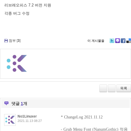
리브레오피스 7.2 버전 지원
각종 버그 수정
첨부 [
3
]
이 게시물을
Tw
M
Fa
De
itte
e2
ce
lici
r
da
bo
ou
y
ok
s
목록
댓글
1
개
No1Linuxer
* ChangeLog 2021.11.12
2021.11.13 08:27
- Grub Menu Font (NanumGothic) 적용